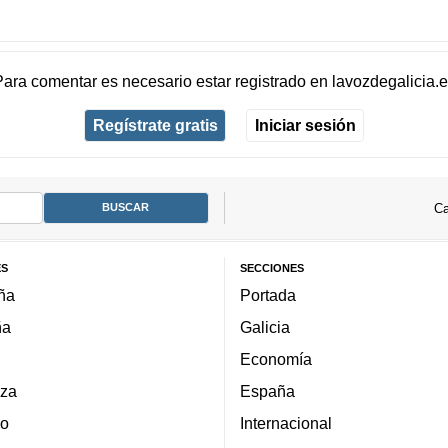
Para comentar es necesario
estar registrado
en
lavozdegalicia.
Regístrate gratis
Iniciar sesión
Ca
ES
SECCIONES
ña
Portada
ña
Galicia
Economía
za
España
lo
Internacional