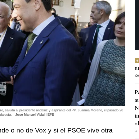
t
XA
P
a
N
o, saluda al presidente andaluz y aspirante del PP, Juanma Moreno, el pasado 28
i
ndalucía.
José Manuel Vidal | EFE
«
de o no de Vox y si el PSOE vive otra
O.