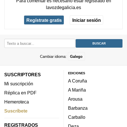
Para comentar es necesario
estar registrado
en
lavozdegalicia.es
Regístrate gratis
Iniciar sesión
Cambiar idioma:
Galego
EDICIONES
SUSCRIPTORES
A Coruña
Mi suscripción
A Mariña
Réplica en PDF
Arousa
Hemeroteca
Barbanza
Suscríbete
Carballo
REGISTRADOS
Deza