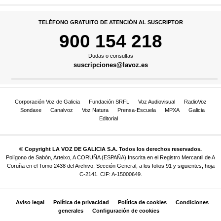
TELÉFONO GRATUITO DE ATENCIÓN AL SUSCRIPTOR
900 154 218
Dudas o consultas
suscripciones@lavoz.es
Corporación Voz de Galicia
Fundación SRFL
Voz Audiovisual
RadioVoz
Sondaxe
Canalvoz
Voz Natura
Prensa-Escuela
MPXA
Galicia
Editorial
© Copyright LA VOZ DE GALICIA S.A. Todos los derechos reservados.
Polígono de Sabón, Arteixo, A CORUÑA (ESPAÑA) Inscrita en el Registro Mercantil de A
Coruña en el Tomo 2438 del Archivo, Sección General, a los folios 91 y siguientes, hoja
C-2141. CIF: A-15000649.
Aviso legal
Política de privacidad
Política de cookies
Condiciones
generales
Configuración de cookies