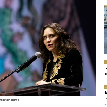
a
u
d
a
 EUROPAPRESS
c