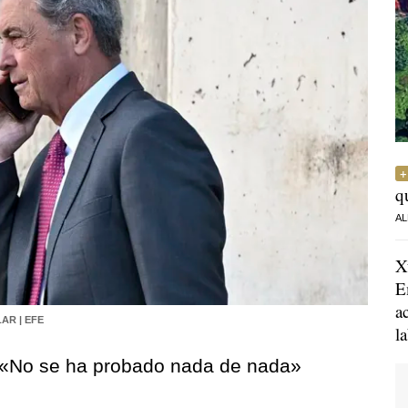
q
AL
X
E
a
AR | EFE
l
: «No se ha probado nada de nada»