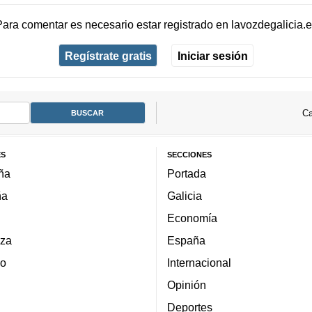
Para comentar es necesario
estar registrado
en
lavozdegalicia.
Regístrate gratis
Iniciar sesión
Ca
ES
SECCIONES
ña
Portada
ña
Galicia
Economía
za
España
lo
Internacional
Opinión
Deportes