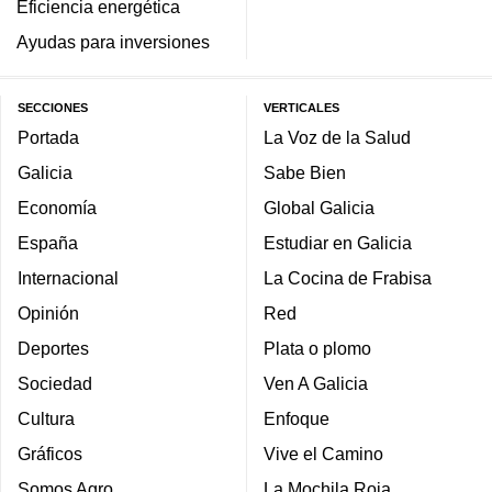
Eficiencia energética
Ayudas para inversiones
SECCIONES
VERTICALES
Portada
La Voz de la Salud
Galicia
Sabe Bien
Economía
Global Galicia
España
Estudiar en Galicia
Internacional
La Cocina de Frabisa
Opinión
Red
Deportes
Plata o plomo
Sociedad
Ven A Galicia
Cultura
Enfoque
Gráficos
Vive el Camino
Somos Agro
La Mochila Roja