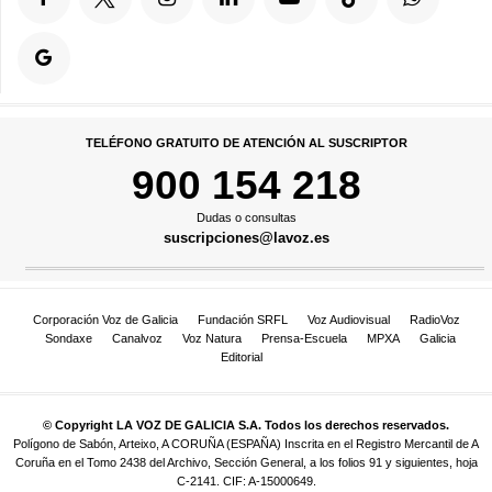
TELÉFONO GRATUITO DE ATENCIÓN AL SUSCRIPTOR
900 154 218
Dudas o consultas
suscripciones@lavoz.es
Corporación Voz de Galicia
Fundación SRFL
Voz Audiovisual
RadioVoz
Sondaxe
Canalvoz
Voz Natura
Prensa-Escuela
MPXA
Galicia
Editorial
© Copyright LA VOZ DE GALICIA S.A. Todos los derechos reservados.
Polígono de Sabón, Arteixo, A CORUÑA (ESPAÑA) Inscrita en el Registro Mercantil de A
Coruña en el Tomo 2438 del Archivo, Sección General, a los folios 91 y siguientes, hoja
C-2141. CIF: A-15000649.