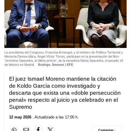
La presidenta del Congreso, Francina Armengol, y el ministro de Política Territorial y
Memoria Democrática, Ángel Víctor Torres, participan en la presentación del libro
'Jerónimo Saavedra, el último prócer', de la senadora Marta Saavedra, el pasado 16
de febrero en Madrid.
Rodrigo Jimenez | EFE
El juez Ismael Moreno mantiene la citación
de Koldo García como investigado y
descarta que exista una «doble persecución
penal» respecto al juicio ya celebrado en el
Supremo
12 may 2026
. Actualizado a las 17:00 h.
Comentar ·