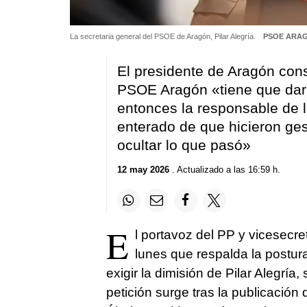
La secretaria general del PSOE de Aragón, Pilar Alegría.
PSOE ARAG
El presidente de Aragón cons
PSOE Aragón «tiene que dar 
entonces la responsable de 
enterado de que hicieron ges
ocultar lo que pasó»
12 may 2026
. Actualizado a las 16:59 h.
E
l portavoz del PP y vicesecre
lunes que respalda la postur
exigir la dimisión de Pilar Alegría
petición surge tras la publicación