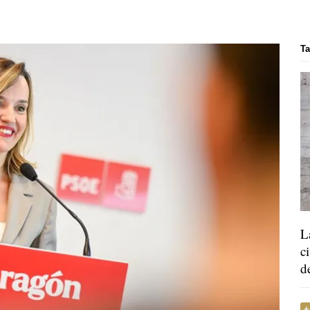
Ta
L
c
d