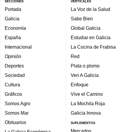
SECCIONES
VERTICALES
Portada
La Voz de la Salud
Galicia
Sabe Bien
Economía
Global Galicia
España
Estudiar en Galicia
Internacional
La Cocina de Frabisa
Opinión
Red
Deportes
Plata o plomo
Sociedad
Ven A Galicia
Cultura
Enfoque
Gráficos
Vive el Camino
Somos Agro
La Mochila Roja
Somos Mar
Galicia Innova
Obituarios
SUPLEMENTOS
Mercados
La Galicia Económica