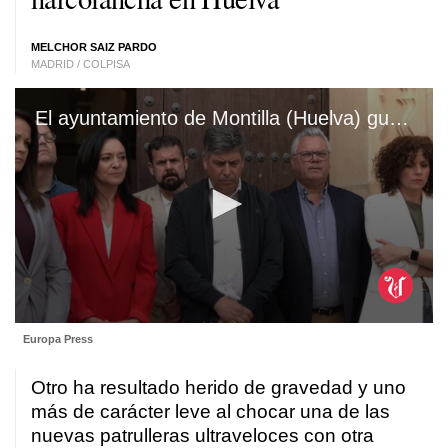
MELCHOR SAIZ PARDO
MADRID / COLPISA
El ayuntamiento de Montilla (Huelva) guarda dos minutos de silencio en memoria de los agentes de la Guardia Civil fallecidos durante una persecución a una narcolancha
0
Europa Press
seconds
of
1
Otro ha resultado herido de gravedad y uno
minute,
38
más de carácter leve al chocar una de las
seconds
nuevas patrulleras ultraveloces con otra