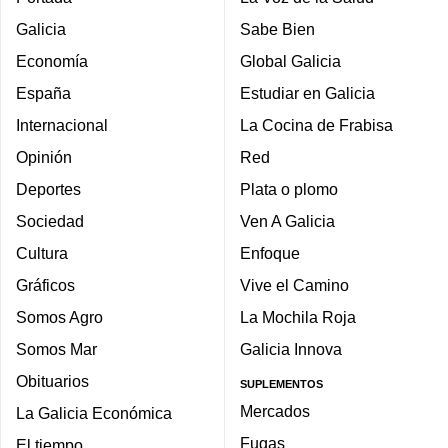
Galicia
Sabe Bien
Economía
Global Galicia
España
Estudiar en Galicia
Internacional
La Cocina de Frabisa
Opinión
Red
Deportes
Plata o plomo
Sociedad
Ven A Galicia
Cultura
Enfoque
Gráficos
Vive el Camino
Somos Agro
La Mochila Roja
Somos Mar
Galicia Innova
Obituarios
SUPLEMENTOS
Mercados
La Galicia Económica
Fugas
El tiempo