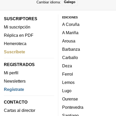
Cambiar idioma:
Galego
EDICIONES
SUSCRIPTORES
A Coruña
Mi suscripción
A Mariña
Réplica en PDF
Arousa
Hemeroteca
Barbanza
Suscríbete
Carballo
REGISTRADOS
Deza
Mi perfil
Ferrol
Newsletters
Lemos
Regístrate
Lugo
Ourense
CONTACTO
Pontevedra
Cartas al director
Santiago