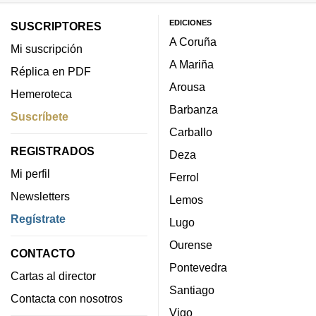
EDICIONES
SUSCRIPTORES
A Coruña
Mi suscripción
A Mariña
Réplica en PDF
Arousa
Hemeroteca
Barbanza
Suscríbete
Carballo
REGISTRADOS
Deza
Mi perfil
Ferrol
Newsletters
Lemos
Regístrate
Lugo
Ourense
CONTACTO
Pontevedra
Cartas al director
Santiago
Contacta con nosotros
Vigo