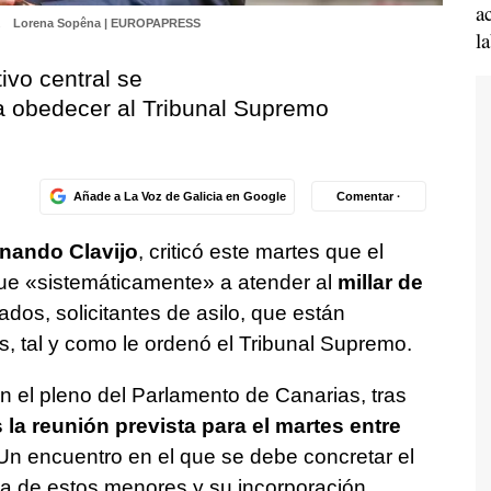
a
.
Lorena Sopêna | EUROPAPRESS
l
ivo central se
a obedecer al Tribunal Supremo
Añade a La Voz de Galicia en Google
Comentar ·
nando Clavijo
, criticó este martes que el
ue «sistemáticamente» a atender al
millar de
os, solicitantes de asilo, que están
s, tal y como le ordenó el Tribunal Supremo.
n el pleno del Parlamento de Canarias, tras
la reunión prevista para el martes entre
 Un encuentro en el que se debe concretar el
a de estos menores y su incorporación