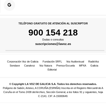
TELÉFONO GRATUITO DE ATENCIÓN AL SUSCRIPTOR
900 154 218
Dudas o consultas
suscripciones@lavoz.es
Corporación Voz de Galicia
Fundación SRFL
Voz Audiovisual
RadioVoz
Sondaxe
Canalvoz
Voz Natura
Prensa-Escuela
MPXA
Galicia
Editorial
© Copyright LA VOZ DE GALICIA S.A. Todos los derechos reservados.
Polígono de Sabón, Arteixo, A CORUÑA (ESPAÑA) Inscrita en el Registro Mercantil de A
Coruña en el Tomo 2438 del Archivo, Sección General, a los folios 91 y siguientes, hoja
C-2141. CIF: A-15000649.