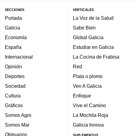
SECCIONES
VERTICALES
Portada
La Voz de la Salud
Galicia
Sabe Bien
Economía
Global Galicia
España
Estudiar en Galicia
Internacional
La Cocina de Frabisa
Opinión
Red
Deportes
Plata o plomo
Sociedad
Ven A Galicia
Cultura
Enfoque
Gráficos
Vive el Camino
Somos Agro
La Mochila Roja
Somos Mar
Galicia Innova
Obituarios
SUPLEMENTOS