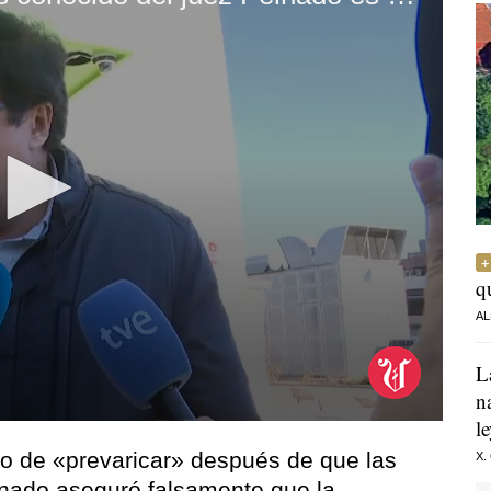
q
AL
L
n
l
o de «prevaricar» después de que las
X.
nado aseguró falsamente que la