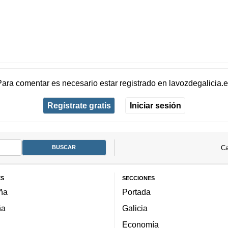
Para comentar es necesario
estar registrado
en
lavozdegalicia.
Regístrate gratis
Iniciar sesión
Ca
ES
SECCIONES
ña
Portada
ña
Galicia
Economía