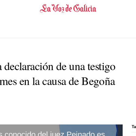
a declaración de una testigo
mes en la causa de Begoña
Ta
Óscar López: «Lo que hemos conocido del juez Peinado es claramente prevaricador»