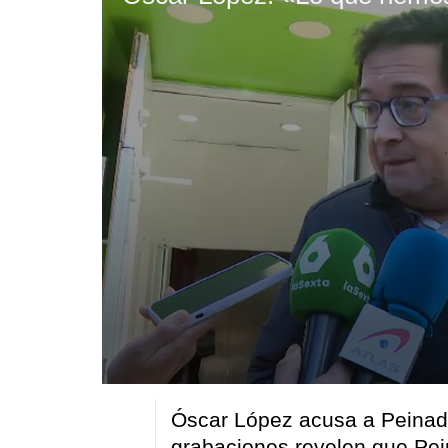
0
seconds
Óscar López acusa a Peinad
of
29
grabaciones revelen que Pei