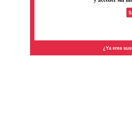
S
¿Ya eres sus