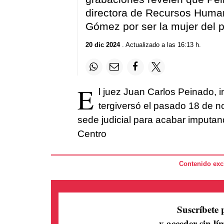
seconds
Volume
90%
directora de Recursos Human
Gómez por ser la mujer del 
20 dic 2024
. Actualizado a las 16:13 h.
E
l juez Juan Carlos Peinado, 
tergiversó el pasado 18 de n
sede judicial para acabar imputan
Centro
Contenido excl
Suscríbete 
y acceder sin lím