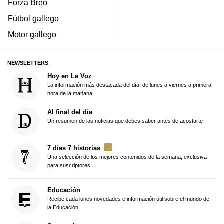
Forza Breo
Fútbol gallego
Motor gallego
NEWSLETTERS
Hoy en La Voz
La información más destacada del día, de lunes a viernes a primera
hora de la mañana
Al final del día
Un resumen de las noticias que debes saber antes de acostarte
7 días 7 historias
Una selección de los mejores contenidos de la semana, exclusiva
para suscriptores
Educación
Recibe cada lunes novedades e información útil sobre el mundo de
la Educación