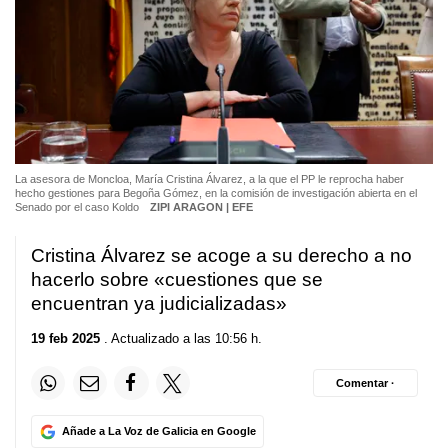
La asesora de Moncloa, María Cristina Álvarez, a la que el PP le reprocha haber
hecho gestiones para Begoña Gómez, en la comisión de investigación abierta en el
Senado por el caso Koldo
ZIPI ARAGON | EFE
Cristina Álvarez se acoge a su derecho a no
hacerlo sobre «cuestiones que se
encuentran ya judicializadas»
19 feb 2025
. Actualizado a las 10:56 h.
Comentar ·
Añade a La Voz de Galicia en Google