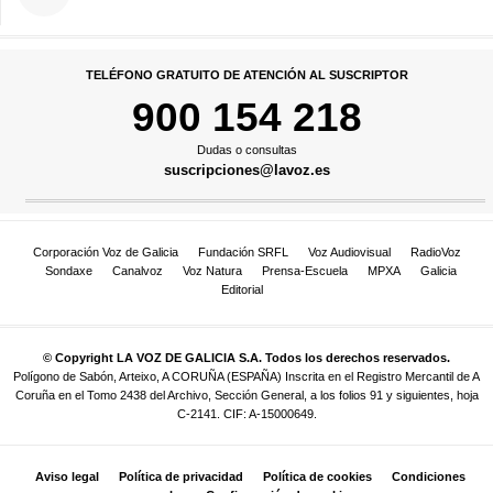
TELÉFONO GRATUITO DE ATENCIÓN AL SUSCRIPTOR
900 154 218
Dudas o consultas
suscripciones@lavoz.es
Corporación Voz de Galicia
Fundación SRFL
Voz Audiovisual
RadioVoz
Sondaxe
Canalvoz
Voz Natura
Prensa-Escuela
MPXA
Galicia
Editorial
© Copyright LA VOZ DE GALICIA S.A. Todos los derechos reservados.
Polígono de Sabón, Arteixo, A CORUÑA (ESPAÑA) Inscrita en el Registro Mercantil de A
Coruña en el Tomo 2438 del Archivo, Sección General, a los folios 91 y siguientes, hoja
C-2141. CIF: A-15000649.
Aviso legal
Política de privacidad
Política de cookies
Condiciones