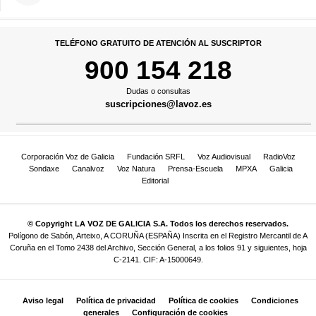
TELÉFONO GRATUITO DE ATENCIÓN AL SUSCRIPTOR
900 154 218
Dudas o consultas
suscripciones@lavoz.es
Corporación Voz de Galicia
Fundación SRFL
Voz Audiovisual
RadioVoz
Sondaxe
Canalvoz
Voz Natura
Prensa-Escuela
MPXA
Galicia
Editorial
© Copyright LA VOZ DE GALICIA S.A. Todos los derechos reservados.
Polígono de Sabón, Arteixo, A CORUÑA (ESPAÑA) Inscrita en el Registro Mercantil de A
Coruña en el Tomo 2438 del Archivo, Sección General, a los folios 91 y siguientes, hoja
C-2141. CIF: A-15000649.
Aviso legal
Política de privacidad
Política de cookies
Condiciones
generales
Configuración de cookies