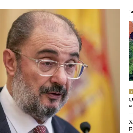
Ta
q
AL
X
E