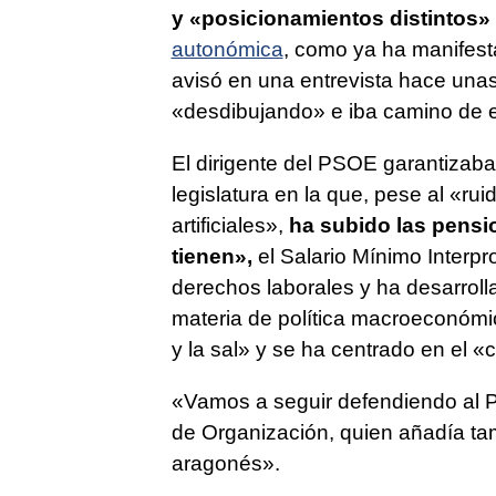
y «posicionamientos distintos»
autonómica
, como ya ha manifesta
avisó en una entrevista hace un
«desdibujando» e iba camino de e
El dirigente del PSOE garantizaba 
legislatura en la que, pese al «ru
artificiales»,
ha subido las pensi
tienen»,
el Salario Mínimo Interpr
derechos laborales y ha desarrol
materia de política macroeconómic
y la sal» y se ha centrado en el «
«Vamos a seguir defendiendo al Pa
de Organización, quien añadía ta
aragonés».