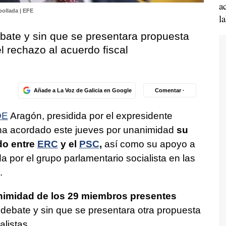
a
bollada | EFE
l
bate y sin que se presentara propuesta
l rechazo al acuerdo fiscal
Añade a La Voz de Galicia en Google
Comentar ·
OE
Aragón, presidida por el expresidente
ha acordado este jueves por unanimidad
su
do entre
ERC
y el
PSC
,
así como su apoyo a
a por el grupo parlamentario socialista en las
.
imidad de los 29 miembros presentes
debate y sin que se presentara otra propuesta
alistas.