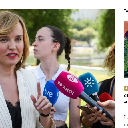
Ta
q
AL
L
n