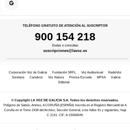
TELÉFONO GRATUITO DE ATENCIÓN AL SUSCRIPTOR
900 154 218
Dudas o consultas
suscripciones@lavoz.es
Corporación Voz de Galicia
Fundación SRFL
Voz Audiovisual
RadioVoz
Sondaxe
Canalvoz
Voz Natura
Prensa-Escuela
MPXA
Galicia
Editorial
© Copyright LA VOZ DE GALICIA S.A. Todos los derechos reservados.
Polígono de Sabón, Arteixo, A CORUÑA (ESPAÑA) Inscrita en el Registro Mercantil de A
Coruña en el Tomo 2438 del Archivo, Sección General, a los folios 91 y siguientes, hoja
C-2141. CIF: A-15000649.