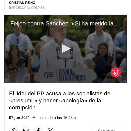
CRISTIAN REINO
BARCELONA / COLPISA
Feijoo contra Sánchez: «Si ha metido la mano en la caja, debe irse»
0
seconds
El líder del PP acusa a los socialistas de
of
1
«presumir» y hacer «apología» de la
minute,
corrupción
50
seconds
07 jun 2024
. Actualizado a las 16:45 h.
Comentar ·