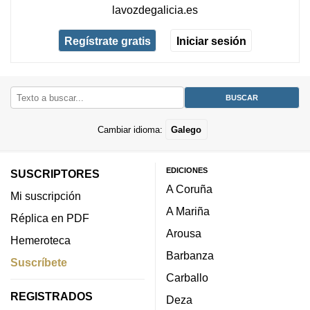
lavozdegalicia.es
Regístrate gratis
Iniciar sesión
Cambiar idioma:
Galego
EDICIONES
SUSCRIPTORES
A Coruña
Mi suscripción
A Mariña
Réplica en PDF
Arousa
Hemeroteca
Barbanza
Suscríbete
Carballo
REGISTRADOS
Deza