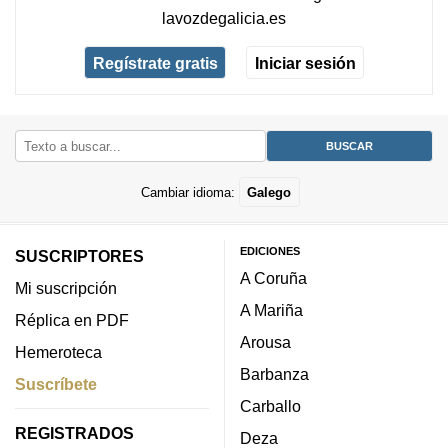
lavozdegalicia.es
Regístrate gratis
Iniciar sesión
Cambiar idioma:
Galego
EDICIONES
SUSCRIPTORES
A Coruña
Mi suscripción
A Mariña
Réplica en PDF
Arousa
Hemeroteca
Barbanza
Suscríbete
Carballo
REGISTRADOS
Deza