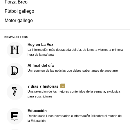
Forza Breo
Fútbol gallego
Motor gallego
NEWSLETTERS
Hoy en La Voz
La información más destacada del día, de lunes a viernes a primera
hora de la mañana
Al final del día
Un resumen de las noticias que debes saber antes de acostarte
7 días 7 historias
Una selección de los mejores contenidos de la semana, exclusiva
para suscriptores
Educación
Recibe cada lunes novedades e información útil sobre el mundo de
la Educación