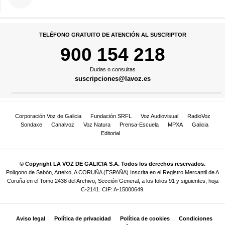
TELÉFONO GRATUITO DE ATENCIÓN AL SUSCRIPTOR
900 154 218
Dudas o consultas
suscripciones@lavoz.es
Corporación Voz de Galicia
Fundación SRFL
Voz Audiovisual
RadioVoz
Sondaxe
Canalvoz
Voz Natura
Prensa-Escuela
MPXA
Galicia
Editorial
© Copyright LA VOZ DE GALICIA S.A. Todos los derechos reservados.
Polígono de Sabón, Arteixo, A CORUÑA (ESPAÑA) Inscrita en el Registro Mercantil de A
Coruña en el Tomo 2438 del Archivo, Sección General, a los folios 91 y siguientes, hoja
C-2141. CIF: A-15000649.
Aviso legal
Política de privacidad
Política de cookies
Condiciones