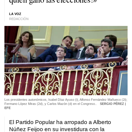
LA VOZ
REDACCIÓN
Los presidentes autonómicos, Isabel Díaz Ayuso (i), Alfonso Fernández Mañueco (2i);
Fermano López Miras (2d), y Carlos Mazón (d) en el Congreso..
SERGIO PÉREZ |
EFE
El Partido Popular ha arropado a Alberto
Núñez Feijoo en su investidura con la