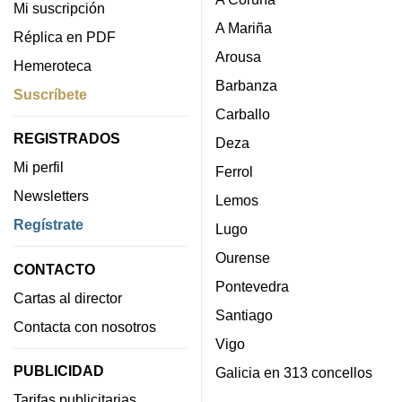
Mi suscripción
A Mariña
Réplica en PDF
Arousa
Hemeroteca
Barbanza
Suscríbete
Carballo
REGISTRADOS
Deza
Mi perfil
Ferrol
Newsletters
Lemos
Regístrate
Lugo
Ourense
CONTACTO
Pontevedra
Cartas al director
Santiago
Contacta con nosotros
Vigo
PUBLICIDAD
Galicia en 313 concellos
Tarifas publicitarias