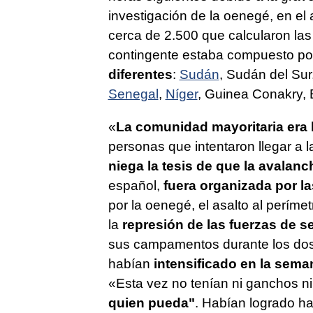
investigación de la oenegé, en el 
cerca de 2.500 que calcularon las
contingente estaba compuesto por
diferentes
:
Sudán
, Sudán del Sur
Senegal
,
Níger
, Guinea Conakry, 
«
La comunidad mayoritaria era
personas que intentaron llegar a l
niega la tesis de que la avalanc
español,
fuera organizada por la
por la oenegé, el asalto al períme
la
represión de las fuerzas de 
sus campamentos durante los dos
habían
intensificado en la sema
«Esta vez no tenían ni ganchos ni 
quien pueda"
. Habían logrado ha