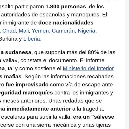
asalto participaron
1.800 personas
, de los
 autoridades de españolas y marroquíes. El
 inmigrante de
doce nacionalidades
,
Chad
,
Mali
,
Yemen
,
Camerún
,
Nigeria
,
Burkina y
Liberia
.
 la sudanesa
, que suponía más del 80% de las
a valla», constata el documento. El informe
ha
, tal y como sostiene el
Ministerio del Interior
s mafias
. Según las informaciones recabadas
tro
fue improvisado
como vía de escape ante
seguridad marroquíes
contra los inmigrantes y
 meses anteriores. Unas redadas que se
na inmediatamente anterior
a la tragedia.
escaleras para subir la valla,
era un "sálvese
cerse con una sierra mecánica y unas tijeras