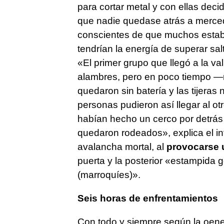
para cortar metal y con ellas decid
que nadie quedase atrás a merced
conscientes de que muchos est
tendrían la energía de superar sal
«El primer grupo que llegó a la vall
alambres, pero en poco tiempo —
quedaron sin batería y las tijera
personas pudieron así llegar al ot
habían hecho un cerco por detrás y
quedaron rodeados», explica el in
avalancha mortal, al
provocarse 
puerta y la posterior «estampida g
(marroquíes)».
Seis horas de enfrentamientos
Con todo y siempre según la oeneg