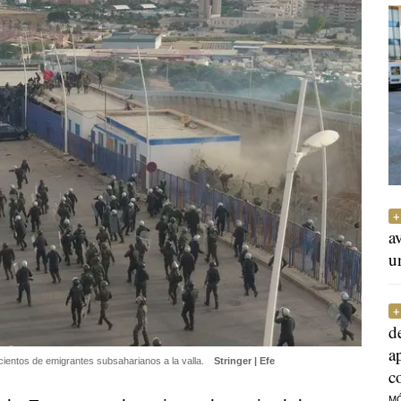
a
u
d
a
 cientos de emigrantes subsaharianos a la valla.
Stringer | Efe
c
M