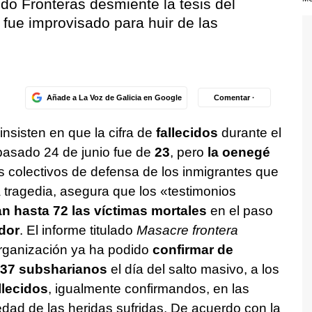
do Fronteras desmiente la tesis del
 fue improvisado para huir de las
Añade a La Voz de Galicia en Google
Comentar ·
insisten en que la cifra de
fallecidos
durante el
pasado 24 de junio fue de
23
, pero
la oenegé
os colectivos de defensa de los inmigrantes que
 tragedia, asegura que los «testimonios
n hasta 72 las víctimas mortales
en el paso
dor
. El informe titulado
Masacre frontera
organización ya ha podido
confirmar de
 37 subsharianos
el día del salto masivo, a los
llecidos
, igualmente confirmandos, en las
edad de las heridas sufridas. De acuerdo con la