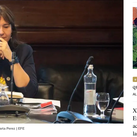
q
AL
X
E
a
rta Perez | EFE
l