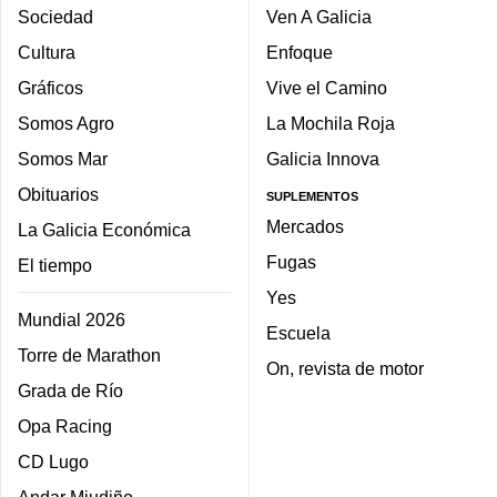
Sociedad
Ven A Galicia
Cultura
Enfoque
Gráficos
Vive el Camino
Somos Agro
La Mochila Roja
Somos Mar
Galicia Innova
Obituarios
SUPLEMENTOS
Mercados
La Galicia Económica
Fugas
El tiempo
Yes
Mundial 2026
Escuela
Torre de Marathon
On, revista de motor
Grada de Río
Opa Racing
CD Lugo
Andar Miudiño