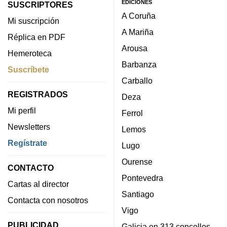
EDICIONES
SUSCRIPTORES
A Coruña
Mi suscripción
A Mariña
Réplica en PDF
Arousa
Hemeroteca
Barbanza
Suscríbete
Carballo
REGISTRADOS
Deza
Mi perfil
Ferrol
Newsletters
Lemos
Regístrate
Lugo
Ourense
CONTACTO
Pontevedra
Cartas al director
Santiago
Contacta con nosotros
Vigo
PUBLICIDAD
Galicia en 313 concellos