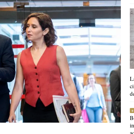
L
c
d
B
i
a