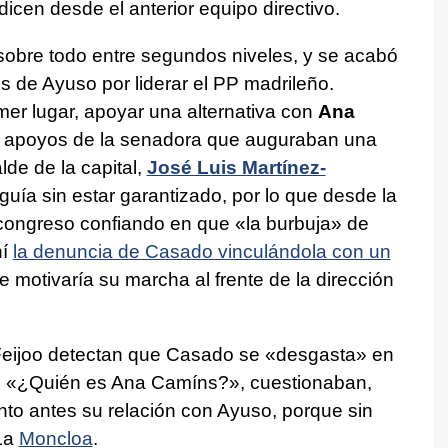
 dicen desde el anterior equipo directivo.
sobre todo entre segundos niveles, y se acabó
s de Ayuso por liderar el PP madrileño.
mer lugar, apoyar una alternativa con
Ana
 de apoyos de la senadora que auguraban una
lde de la capital,
José Luis Martínez-
eguía sin estar garantizado, por lo que desde la
 congreso confiando en que «la burbuja» de
hí
la denuncia de Casado vinculándola con un
re motivaría su marcha al frente de la dirección
Feijoo detectan que Casado se «desgasta» en
. «¿Quién es Ana Camíns?», cuestionaban,
nto antes su relación con Ayuso, porque sin
 La
Moncloa
.