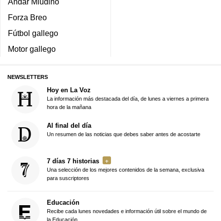
Andar Miudiño
Forza Breo
Fútbol gallego
Motor gallego
NEWSLETTERS
Hoy en La Voz
La información más destacada del día, de lunes a viernes a primera
hora de la mañana
Al final del día
Un resumen de las noticias que debes saber antes de acostarte
7 días 7 historias
Una selección de los mejores contenidos de la semana, exclusiva
para suscriptores
Educación
Recibe cada lunes novedades e información útil sobre el mundo de
la Educación