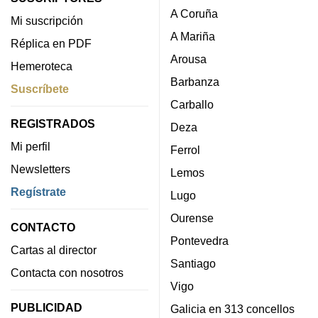
A Coruña
Mi suscripción
A Mariña
Réplica en PDF
Arousa
Hemeroteca
Barbanza
Suscríbete
Carballo
REGISTRADOS
Deza
Mi perfil
Ferrol
Newsletters
Lemos
Regístrate
Lugo
Ourense
CONTACTO
Pontevedra
Cartas al director
Santiago
Contacta con nosotros
Vigo
PUBLICIDAD
Galicia en 313 concellos