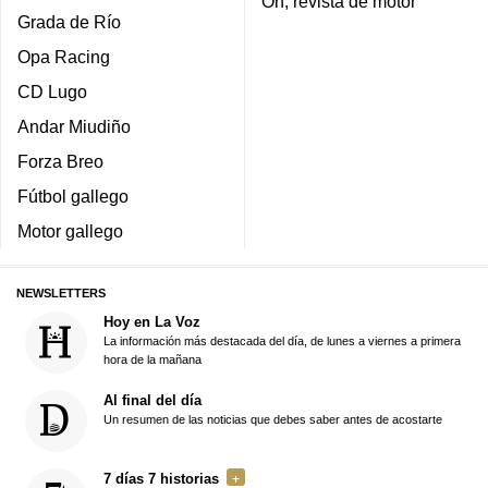
On, revista de motor
Grada de Río
Opa Racing
CD Lugo
Andar Miudiño
Forza Breo
Fútbol gallego
Motor gallego
NEWSLETTERS
Hoy en La Voz
La información más destacada del día, de lunes a viernes a primera
hora de la mañana
Al final del día
Un resumen de las noticias que debes saber antes de acostarte
7 días 7 historias