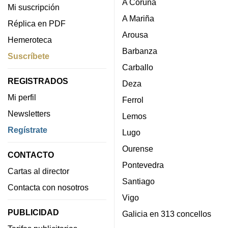
A Coruña
Mi suscripción
A Mariña
Réplica en PDF
Arousa
Hemeroteca
Barbanza
Suscríbete
Carballo
REGISTRADOS
Deza
Mi perfil
Ferrol
Newsletters
Lemos
Regístrate
Lugo
Ourense
CONTACTO
Pontevedra
Cartas al director
Santiago
Contacta con nosotros
Vigo
PUBLICIDAD
Galicia en 313 concellos