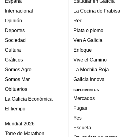
España
Estudiar en Galicia
Internacional
La Cocina de Frabisa
Opinión
Red
Deportes
Plata o plomo
Sociedad
Ven A Galicia
Cultura
Enfoque
Gráficos
Vive el Camino
Somos Agro
La Mochila Roja
Somos Mar
Galicia Innova
Obituarios
SUPLEMENTOS
Mercados
La Galicia Económica
Fugas
El tiempo
Yes
Mundial 2026
Escuela
Torre de Marathon