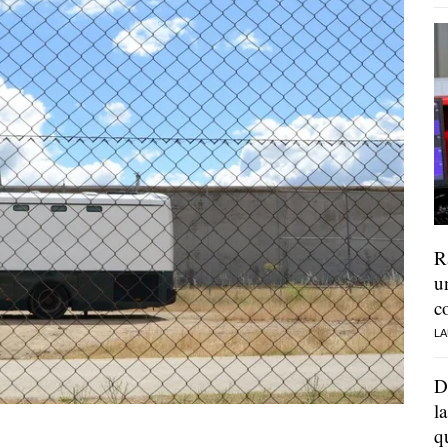
R
u
c
LA
D
l
q