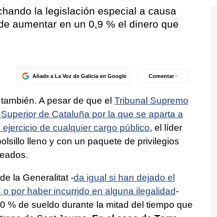
chando la legislación especial a causa
de aumentar en un 0,9 % el dinero que
Añade a La Voz de Galicia en Google
Comentar ·
o también. A pesar de que el
Tribunal Supremo
 Superior de Cataluña por la que se aparta a
ejercicio de cualquier cargo público
, el líder
olsillo lleno y con un paquete de privilegios
leados.
e la Generalitat -
da igual si han dejado el
 o por haber incurrido en alguna ilegalidad
-
0 % de sueldo durante la mitad del tiempo que