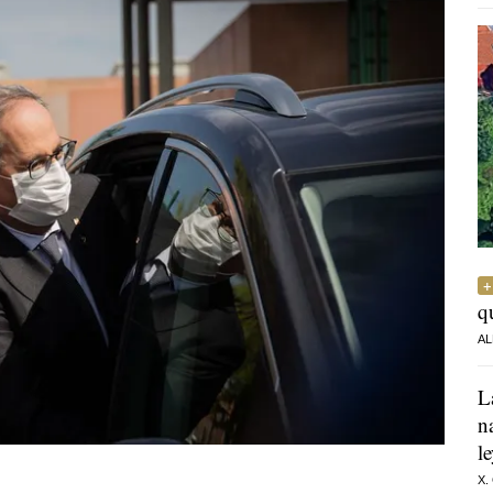
q
AL
L
n
l
X.