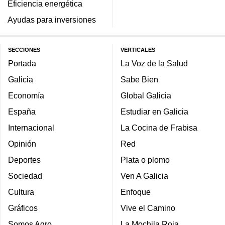
Eficiencia energética
Ayudas para inversiones
SECCIONES
VERTICALES
Portada
La Voz de la Salud
Galicia
Sabe Bien
Economía
Global Galicia
España
Estudiar en Galicia
Internacional
La Cocina de Frabisa
Opinión
Red
Deportes
Plata o plomo
Sociedad
Ven A Galicia
Cultura
Enfoque
Gráficos
Vive el Camino
Somos Agro
La Mochila Roja