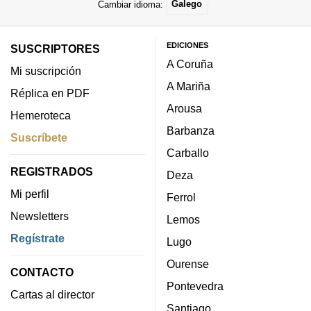
Cambiar idioma:
Galego
EDICIONES
SUSCRIPTORES
A Coruña
Mi suscripción
A Mariña
Réplica en PDF
Arousa
Hemeroteca
Barbanza
Suscríbete
Carballo
REGISTRADOS
Deza
Mi perfil
Ferrol
Newsletters
Lemos
Regístrate
Lugo
Ourense
CONTACTO
Pontevedra
Cartas al director
Santiago