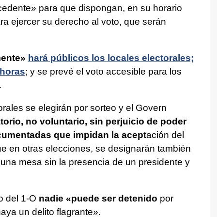
ocedente» para que dispongan, en su horario
ra ejercer su derecho al voto, que serán
ente»
hará públicos los locales electorales;
 horas
; y se prevé el voto accesible para los
.
ales se elegirán por sorteo y el Govern
orio, no voluntario, sin perjuicio de poder
ocumentadas que impidan la acept
ación del
que en otras elecciones, se designarán también
r una mesa sin la presencia de un presidente y
go del 1-O
nadie «puede ser detenido
por
ya un delito flagrante».