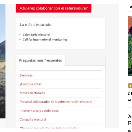
Ta
q
AL
X
E
a