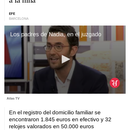
EFE
BARCELONA
Los padres de Nadia, en el juzgado
0
Atlas TV
seconds
of
1
En el registro del domicilio familiar se
minute,
42
encontraron 1.845 euros en efectivo y 32
seconds
relojes valorados en 50.000 euros