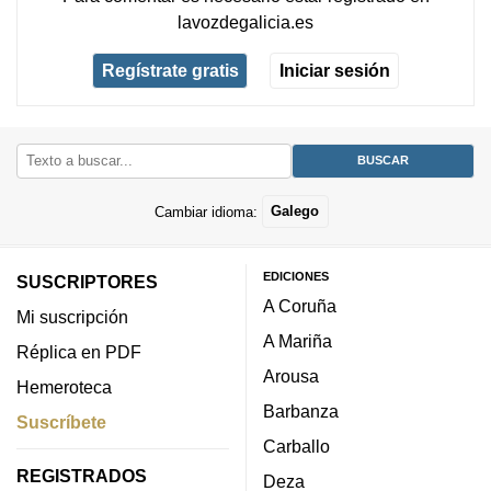
lavozdegalicia.es
Regístrate gratis
Iniciar sesión
Cambiar idioma:
Galego
EDICIONES
SUSCRIPTORES
A Coruña
Mi suscripción
A Mariña
Réplica en PDF
Arousa
Hemeroteca
Barbanza
Suscríbete
Carballo
REGISTRADOS
Deza