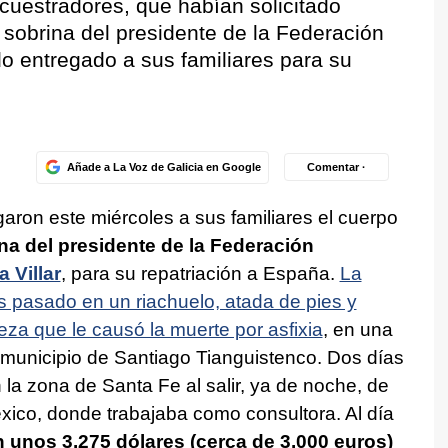
cuestradores, que habían solicitado
 sobrina del presidente de la Federación
o entregado a sus familiares para su
Añade a La Voz de Galicia en Google
Comentar ·
ron este miércoles a sus familiares el cuerpo
na del presidente de la Federación
 Villar
, para su repatriación a España.
La
es pasado en un riachuelo, atada de pies y
za que le causó la muerte por asfixia
, en una
 municipio de Santiago Tianguistenco. Dos días
 la zona de Santa Fe al salir, ya de noche, de
xico, donde trabajaba como consultora. Al día
n unos 3.275 dólares (cerca de 3.000 euros)