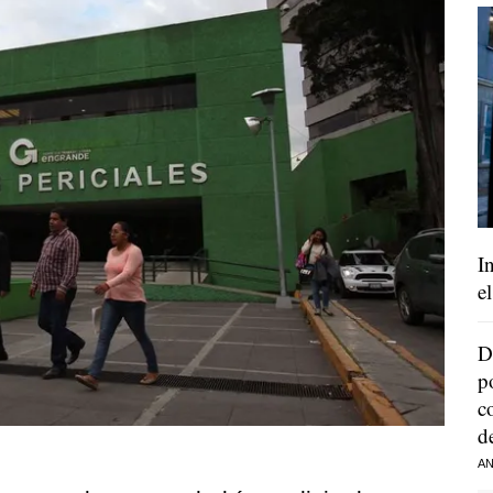
I
e
D
p
c
d
AN