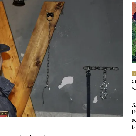
q
AL
X
E
a
l