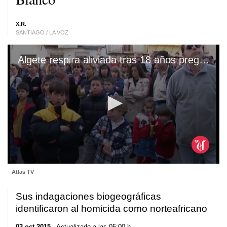
X.R.
SANTIAGO / LA VOZ
Algete respira aliviada tras 18 años preguntándose quien pudo matar a Eva Blanco
0
Atlas TV
seconds
of
1
Sus indagaciones biogeográficas
minute,
17
identificaron al homicida como norteafricano
seconds
03 oct 2015
. Actualizado a las 05:00 h.