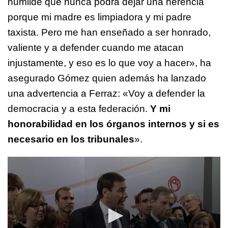
humilde que nunca podrá dejar una herencia
porque mi madre es limpiadora y mi padre
taxista. Pero me han enseñado a ser honrado,
valiente y a defender cuando me atacan
injustamente, y eso es lo que voy a hacer», ha
asegurado
Gómez quien además ha lanzado
una advertencia a Ferraz
: «Voy a defender la
democracia y a esta federación.
Y mi
honorabilidad en los órganos internos y si es
necesario en los tribunales
».
0
seconds
of
2
minutes,
2
seconds