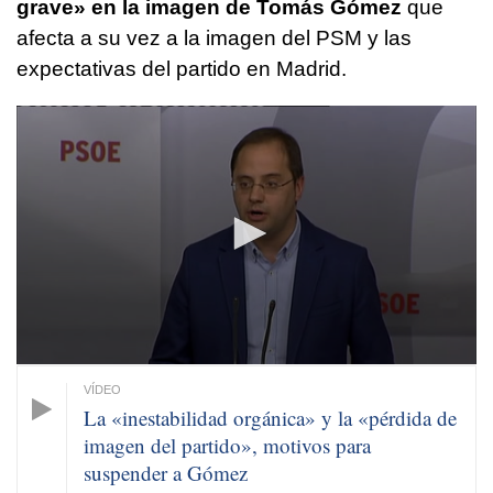
grave» en la imagen de Tomás Gómez
que
afecta a su vez a la imagen del PSM y las
expectativas del partido en Madrid.
0
seconds
of
1
minute,
18
seconds
La «inestabilidad orgánica» y la «pérdida de
imagen del partido», motivos para
suspender a Gómez