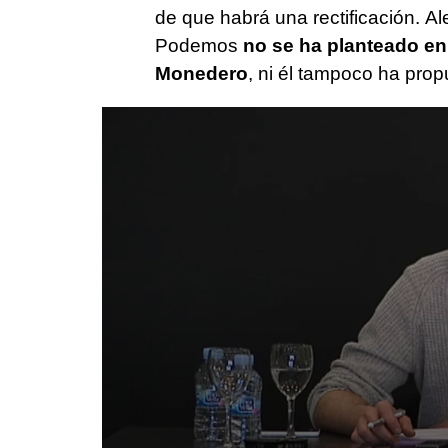
de que habrá una rectificación. A
Podemos
no se ha planteado en
Monedero
, ni él tampoco ha prop
0
seconds
of
25
seconds
Volume
90%