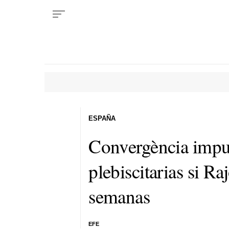
ESPAÑA
Convergència impul
plebiscitarias si R
semanas
EFE