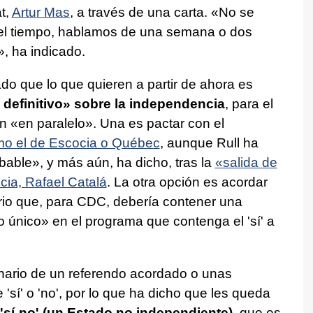
t,
Artur Mas
, a través de una carta. «No se
el tiempo, hablamos de una semana o dos
, ha indicado.
 que lo que quieren a partir de ahora es
definitivo» sobre la independencia
, para el
n «en paralelo». Una es pactar con el
mo el de Escocia o Québec
, aunque Rull ha
able», y más aún, ha dicho, tras la
«salida de
icia, Rafael Catalá
. La otra opción es acordar
ario que, para CDC, debería contener una
 único» en el programa que contenga el 'sí' a
nario de un referendo acordado o unas
e 'sí' o 'no', por lo que ha dicho que les queda
'sí-no' (un Estado no independiente)
, que es