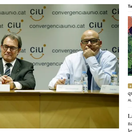
Ta
q
AL
L
n
l