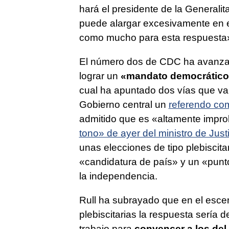
hará el presidente de la Generalita
puede alargar excesivamente en 
como mucho para esta respuesta»
El número dos de CDC ha avanzado
lograr un
«mandato democrático 
cual ha apuntado dos vías que va
Gobierno central un
referendo co
admitido que es «altamente improb
tono» de ayer del ministro de Just
unas elecciones de tipo plebiscit
«candidatura de país» y un «punto
la independencia.
Rull ha subrayado que en el esce
plebiscitarias la respuesta sería d
trabajo para
convencer a los del 