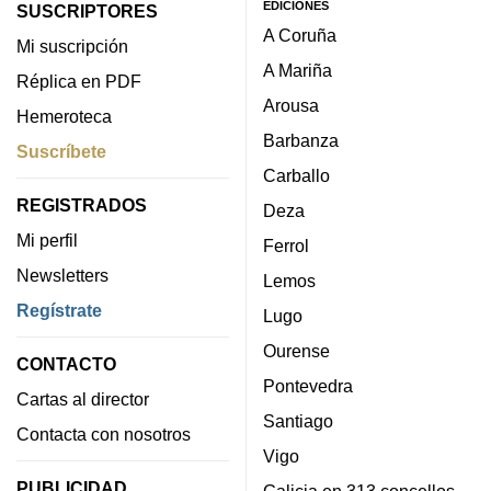
EDICIONES
SUSCRIPTORES
A Coruña
Mi suscripción
A Mariña
Réplica en PDF
Arousa
Hemeroteca
Barbanza
Suscríbete
Carballo
REGISTRADOS
Deza
Mi perfil
Ferrol
Newsletters
Lemos
Regístrate
Lugo
Ourense
CONTACTO
Pontevedra
Cartas al director
Santiago
Contacta con nosotros
Vigo
PUBLICIDAD
Galicia en 313 concellos