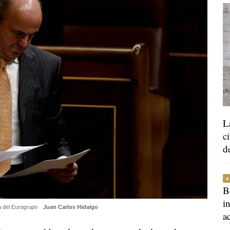
L
c
d
B
i
ia del Eurogrupo
Juan Carlos Hidalgo
a