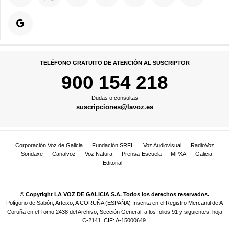
TELÉFONO GRATUITO DE ATENCIÓN AL SUSCRIPTOR
900 154 218
Dudas o consultas
suscripciones@lavoz.es
Corporación Voz de Galicia
Fundación SRFL
Voz Audiovisual
RadioVoz
Sondaxe
Canalvoz
Voz Natura
Prensa-Escuela
MPXA
Galicia
Editorial
© Copyright LA VOZ DE GALICIA S.A. Todos los derechos reservados.
Polígono de Sabón, Arteixo, A CORUÑA (ESPAÑA) Inscrita en el Registro Mercantil de A
Coruña en el Tomo 2438 del Archivo, Sección General, a los folios 91 y siguientes, hoja
C-2141. CIF: A-15000649.