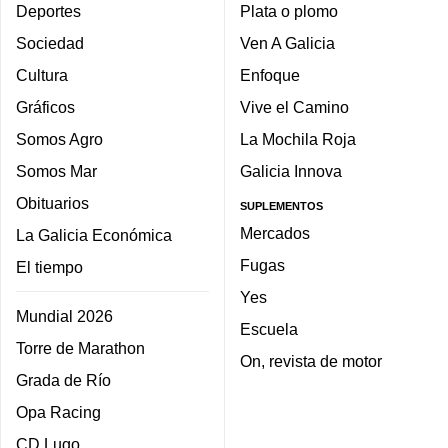
Deportes
Plata o plomo
Sociedad
Ven A Galicia
Cultura
Enfoque
Gráficos
Vive el Camino
Somos Agro
La Mochila Roja
Somos Mar
Galicia Innova
Obituarios
SUPLEMENTOS
Mercados
La Galicia Económica
Fugas
El tiempo
Yes
Mundial 2026
Escuela
Torre de Marathon
On, revista de motor
Grada de Río
Opa Racing
CD Lugo