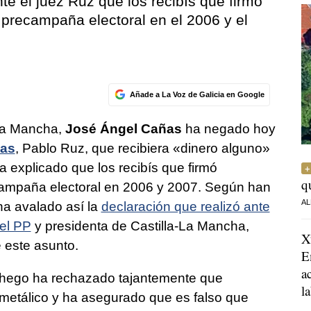
e el juez Ruz que los recibís que firmó
precampaña electoral en el 2006 y el
Añade a La Voz de Galicia en Google
-La Mancha,
José Ángel Cañas
ha negado hoy
nas
, Pablo Ruz, que recibiera «dinero alguno»
a explicado que los recibís que firmó
q
campaña electoral en 2006 y 2007. Según han
AL
ha avalado así la
declaración que realizó ante
del PP
y presidenta de Castilla-La Mancha,
X
 este asunto.
E
a
chego ha rechazado tajantemente que
l
 metálico y ha asegurado que es falso que