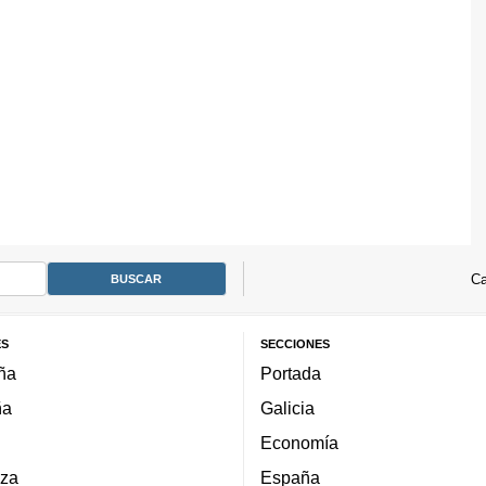
Ca
ES
SECCIONES
ña
Portada
ña
Galicia
Economía
za
España