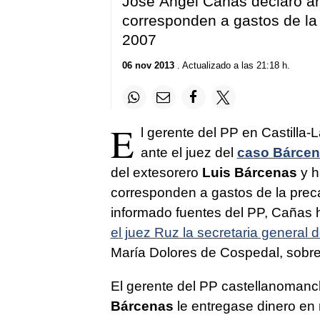
José Ángel Cañas declaró ant
corresponden a gastos de la 
2007
06 nov 2013
. Actualizado a las 21:18 h.
E
l gerente del PP en Castilla
ante el juez del
caso Bárce
del extesorero
Luis Bárcenas
y h
corresponden a gastos de la pre
informado fuentes del PP, Cañas 
el juez Ruz la secretaria general 
María Dolores de Cospedal, sobre
El gerente del PP castellanoman
Bárcenas
le entregase dinero en